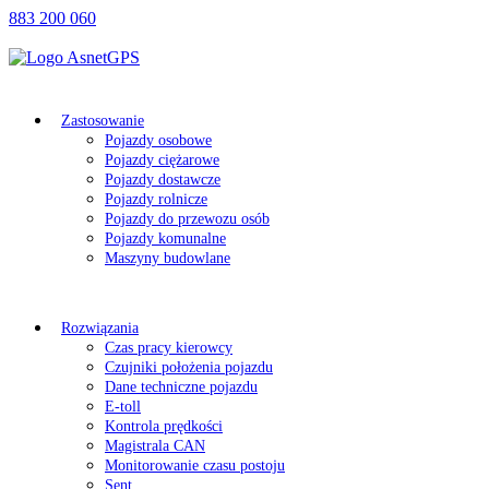
883 200 060
Zastosowanie
Pojazdy osobowe
Pojazdy ciężarowe
Pojazdy dostawcze
Pojazdy rolnicze
Pojazdy do przewozu osób
Pojazdy komunalne
Maszyny budowlane
Rozwiązania
Czas pracy kierowcy
Czujniki położenia pojazdu
Dane techniczne pojazdu
E-toll
Kontrola prędkości
Magistrala CAN
Monitorowanie czasu postoju
Sent